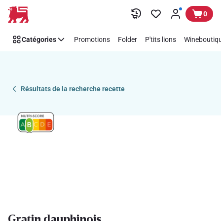
Recipe
Passer
0
Details
Page
Catégories
Promotions
Folder
P'tits lions
Wineboutiqu
Résultats de la recherche recette
Gratin dauphinois