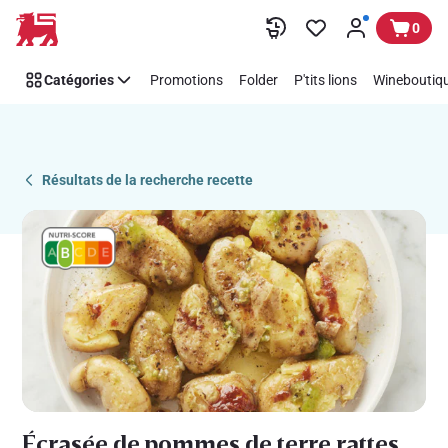
Recipe
Passer
0
Details
Page
Catégories
Promotions
Folder
P'tits lions
Wineboutiqu
Résultats de la recherche recette
Écrasée de pommes de terre rattes