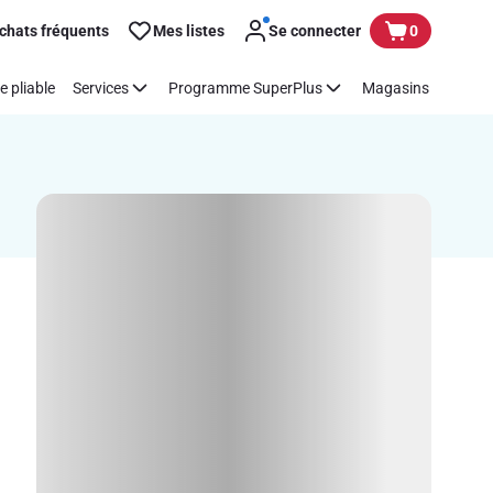
chats fréquents
Mes listes
Se connecter
0
e pliable
Services
Programme SuperPlus
Magasins