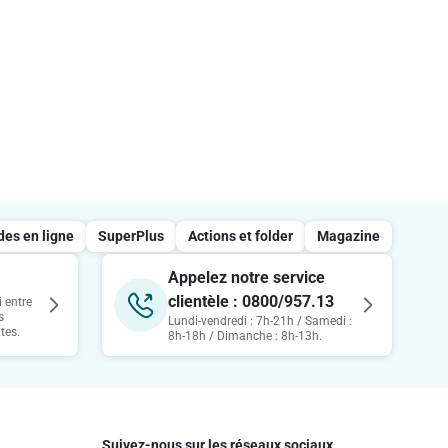
s en ligne
SuperPlus
Actions et folder
Magazine
Appelez notre service
clientèle : 0800/957.13
 entre
s
Lundi-vendredi : 7h-21h / Samedi :
tes.
8h-18h / Dimanche : 8h-13h.
Suivez-nous sur les réseaux sociaux