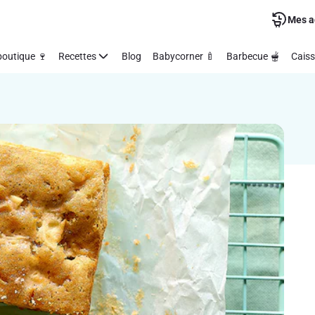
Mes a
outique 🍷
Recettes
Blog
Babycorner 🍼
Barbecue 🫕
Caiss