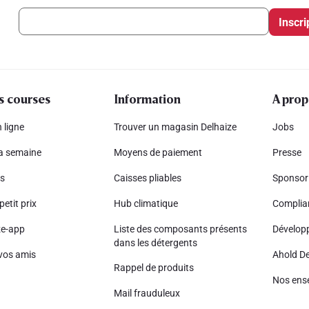
Inscri
s courses
Information
A prop
 ligne
Trouver un magasin Delhaize
Jobs
la semaine
Moyens de paiement
Presse
s
Caisses pliables
Sponsor
petit prix
Hub climatique
Complia
ze-app
Liste des composants présents
Dévelop
dans les détergents
vos amis
Ahold De
Rappel de produits
Nos ens
Mail frauduleux