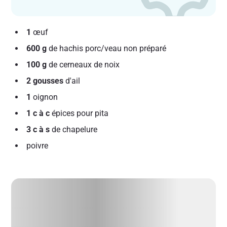
1
œuf
600 g
de hachis porc/veau non préparé
100 g
de cerneaux de noix
2 gousses
d'ail
1
oignon
1 c à c
épices pour pita
3 c à s
de chapelure
poivre