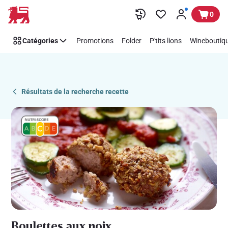
Recipe
Passer
0
Details
Page
Catégories
Promotions
Folder
P'tits lions
Wineboutiqu
Résultats de la recherche recette
Boulettes aux noix