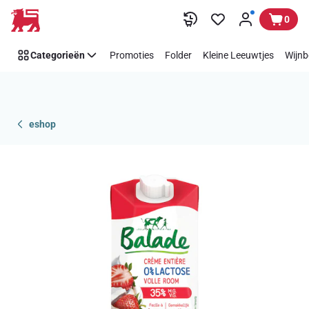
Overslaan
0
Categorieën
Promoties
Folder
Kleine Leeuwtjes
Wijnb
eshop