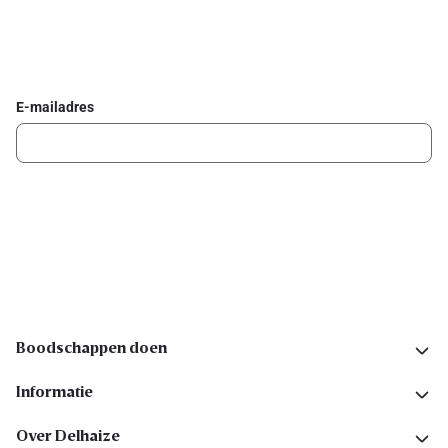
Schrijf je in voor de Delhaize newsletter
Ontvang wekelijks de beste promoties en inspiratie voor gerechten.
E-mailadres
Ik schrijf me in
Volg ons op sociale media
Boodschappen doen
Informatie
Over Delhaize