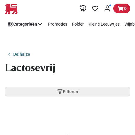
Overslaan
0
Categorieën
Promoties
Folder
Kleine Leeuwtjes
Wijnb
Delhaize
Lactosevrij
Filteren