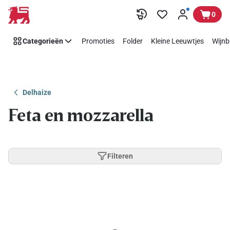
Overslaan
0
Categorieën
Promoties
Folder
Kleine Leeuwtjes
Wijnb
Delhaize
Feta en mozzarella
Filteren