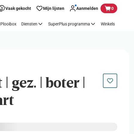
Vaak gekocht
Mijn lijsten
Aanmelden
0
Plooibox
Diensten
SuperPlus programma
Winkels
 gez. | boter |
art