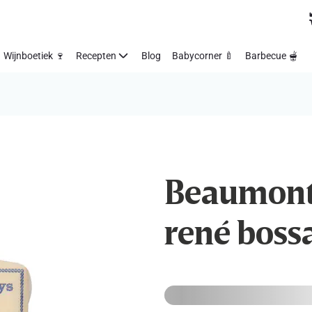
Wijnboetiek 🍷
Recepten
Blog
Babycorner 🍼
Barbecue 🫕
Beaumont |
rené boss