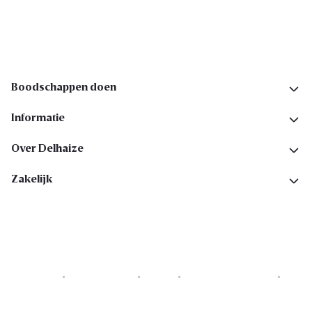
Volg ons op sociale media
Boodschappen doen
Informatie
Over Delhaize
Zakelijk
Cookies
Privacyverklaring
Security
Algemene voorwaarden
Toegankelijkheidsverklaring
Copyright © 2026 All rights reserved. Delhaize Group.