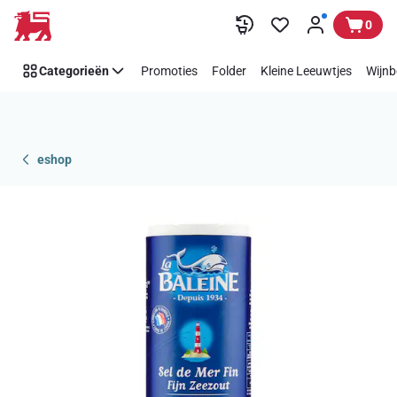
Overslaan
0
Categorieën
Promoties
Folder
Kleine Leeuwtjes
Wijnb
eshop