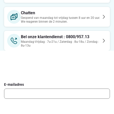
Chatten
Geopend van maandag tot vrijdag tussen 8 uur en 20 uur.
We reageren binnen de 2 minuten.
Bel onze klantendienst : 0800/957.13
Maandag-Vrijdag : 7u-21u / Zaterdag : 8u-18u / Zondag :
8u-13u
Schrijf je in voor de Delhaize newsletter
Ontvang wekelijks de beste promoties en inspiratie voor gerechten.
E-mailadres
Ik schrijf me in