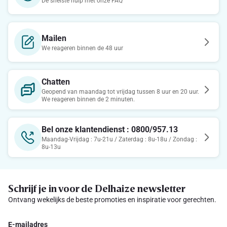
De snelste hulp met onze FAQ
Mailen
We reageren binnen de 48 uur
Chatten
Geopend van maandag tot vrijdag tussen 8 uur en 20 uur.
We reageren binnen de 2 minuten.
Bel onze klantendienst : 0800/957.13
Maandag-Vrijdag : 7u-21u / Zaterdag : 8u-18u / Zondag :
8u-13u
Schrijf je in voor de Delhaize newsletter
Ontvang wekelijks de beste promoties en inspiratie voor gerechten.
E-mailadres