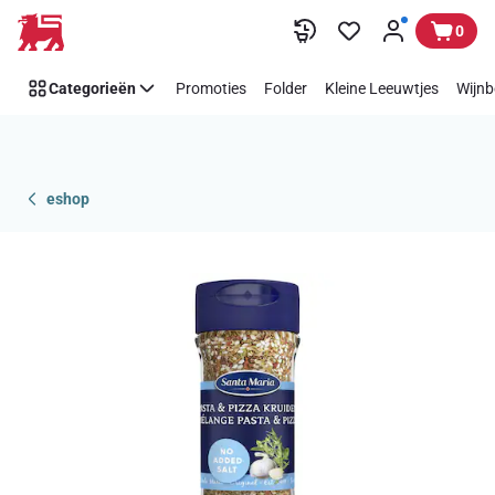
Overslaan
0
Categorieën
Promoties
Folder
Kleine Leeuwtjes
Wijnb
eshop