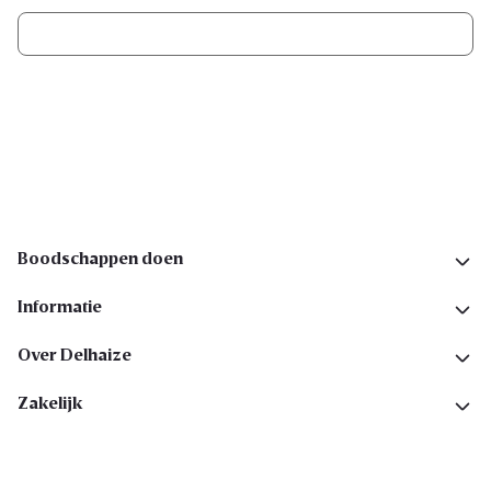
Ik schrijf me in
Volg ons op sociale media
Boodschappen doen
Informatie
Over Delhaize
Zakelijk