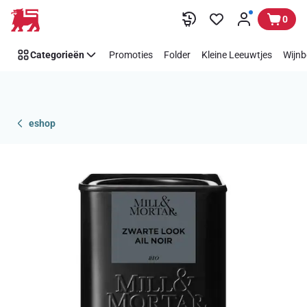
Overslaan
0
Categorieën
Promoties
Folder
Kleine Leeuwtjes
Wijnb
eshop