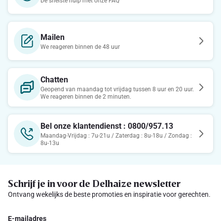
De snelste hulp met onze FAQ
Mailen
We reageren binnen de 48 uur
Chatten
Geopend van maandag tot vrijdag tussen 8 uur en 20 uur.
We reageren binnen de 2 minuten.
Bel onze klantendienst : 0800/957.13
Maandag-Vrijdag : 7u-21u / Zaterdag : 8u-18u / Zondag :
8u-13u
Schrijf je in voor de Delhaize newsletter
Ontvang wekelijks de beste promoties en inspiratie voor gerechten.
E-mailadres