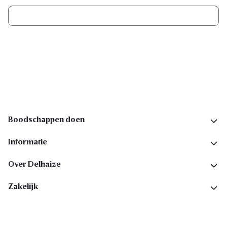
Ik schrijf me in
Volg ons op sociale media
Boodschappen doen
Informatie
Over Delhaize
Zakelijk