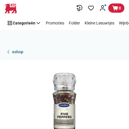
Overslaan
0
Categorieën
Promoties
Folder
Kleine Leeuwtjes
Wijnb
eshop