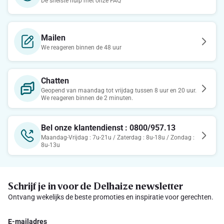
De snelste hulp met onze FAQ
Mailen
We reageren binnen de 48 uur
Chatten
Geopend van maandag tot vrijdag tussen 8 uur en 20 uur.
We reageren binnen de 2 minuten.
Bel onze klantendienst : 0800/957.13
Maandag-Vrijdag : 7u-21u / Zaterdag : 8u-18u / Zondag :
8u-13u
Schrijf je in voor de Delhaize newsletter
Ontvang wekelijks de beste promoties en inspiratie voor gerechten.
E-mailadres