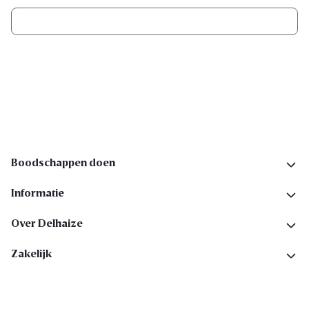
Ik schrijf me in
Volg ons op sociale media
Boodschappen doen
Informatie
Over Delhaize
Zakelijk