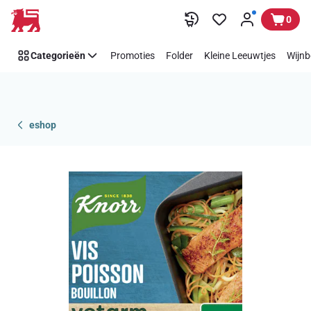
Overslaan
0
Categorieën
Promoties
Folder
Kleine Leeuwtjes
Wijnb
eshop