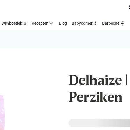
Wijnboetiek 🍷
Recepten
Blog
Babycorner 🍼
Barbecue 🫕
Delhaize |
Perziken