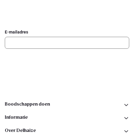
Schrijf je in voor de Delhaize newsletter
Ontvang wekelijks de beste promoties en inspiratie voor gerechten.
E-mailadres
Ik schrijf me in
Volg ons op sociale media
Boodschappen doen
Informatie
Over Delhaize