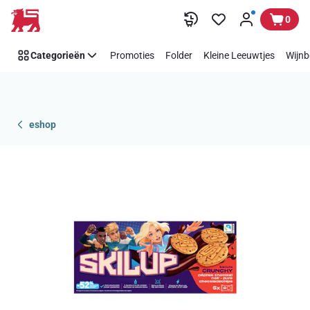
Overslaan
0
Categorieën
Promoties
Folder
Kleine Leeuwtjes
Wijnb
eshop