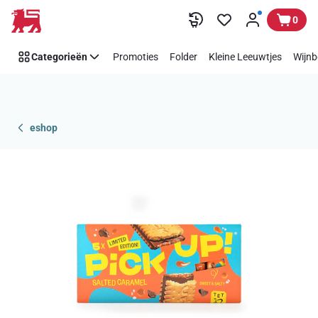
Overslaan
0
Categorieën
Promoties
Folder
Kleine Leeuwtjes
Wijnb
eshop