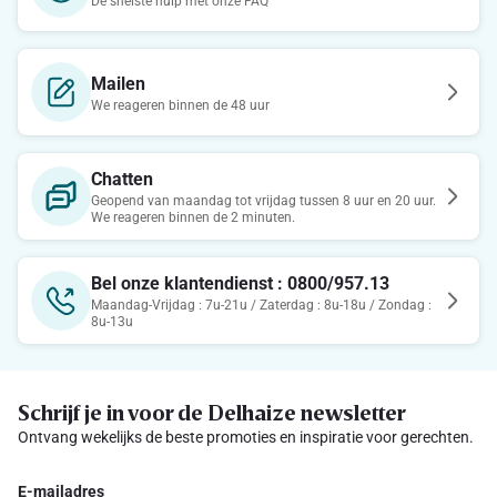
De snelste hulp met onze FAQ
Mailen
We reageren binnen de 48 uur
Chatten
Geopend van maandag tot vrijdag tussen 8 uur en 20 uur.
We reageren binnen de 2 minuten.
Bel onze klantendienst : 0800/957.13
Maandag-Vrijdag : 7u-21u / Zaterdag : 8u-18u / Zondag :
8u-13u
Schrijf je in voor de Delhaize newsletter
Ontvang wekelijks de beste promoties en inspiratie voor gerechten.
E-mailadres