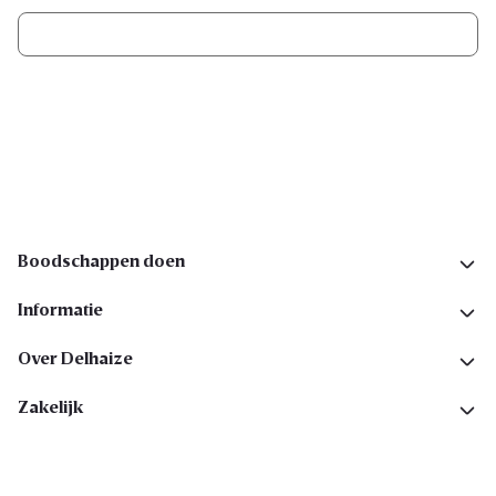
Ik schrijf me in
Volg ons op sociale media
Boodschappen doen
Informatie
Over Delhaize
Zakelijk