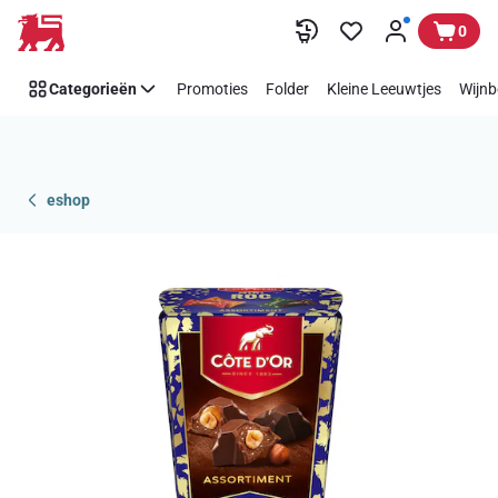
Overslaan
0
Categorieën
Promoties
Folder
Kleine Leeuwtjes
Wijnb
eshop