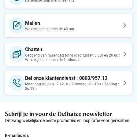
De snelste hulp met onze FAQ
Mailen
We reageren binnen de 48 uur
Chatten
Geopend van maandag tot vrijdag tussen 8 uur en 20 uur.
We reageren binnen de 2 minuten.
Bel onze klantendienst : 0800/957.13
Maandag-Vrijdag : 7u-21u / Zaterdag : 8u-18u / Zondag :
8u-13u
Schrijf je in voor de Delhaize newsletter
Ontvang wekelijks de beste promoties en inspiratie voor gerechten.
E-mailadres