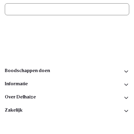
Ik schrijf me in
Volg ons op sociale media
Boodschappen doen
Informatie
Over Delhaize
Zakelijk