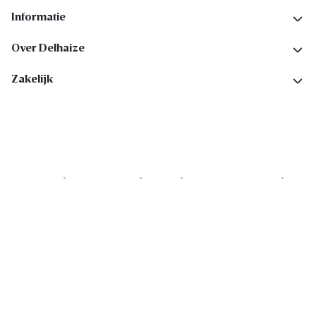
Informatie
Over Delhaize
Zakelijk
Cookies
Privacyverklaring
Security
Algemene voorwaarden
Toegankelijkheidsverklaring
Copyright © 2026 All rights reserved. Delhaize Group.