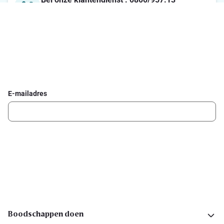
Maandag-Vrijdag : 7u-21u / Zaterdag : 8u-18u / Zondag :
8u-13u
Schrijf je in voor de Delhaize newsletter
Ontvang wekelijks de beste promoties en inspiratie voor gerechten.
E-mailadres
Ik schrijf me in
Volg ons op sociale media
Boodschappen doen