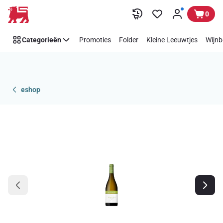
Overslaan
0
Categorieën
Promoties
Folder
Kleine Leeuwtjes
Wijnb
eshop