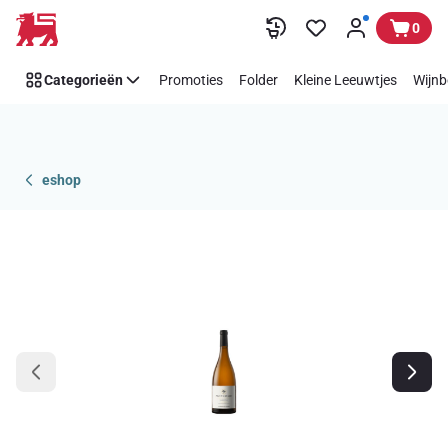
Overslaan
0
Categorieën
Promoties
Folder
Kleine Leeuwtjes
Wijnb
eshop