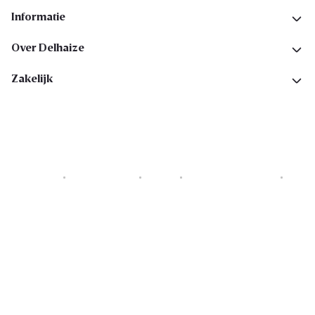
Informatie
Over Delhaize
Zakelijk
Cookies
Privacyverklaring
Security
Algemene voorwaarden
Toegankelijkheidsverklaring
Copyright © 2026 All rights reserved. Delhaize Group.