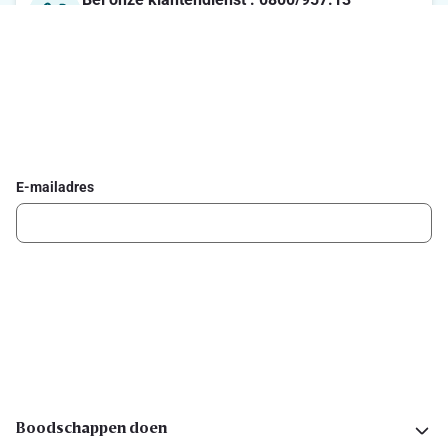
Maandag-Vrijdag : 7u-21u / Zaterdag : 8u-18u / Zondag :
8u-13u
Schrijf je in voor de Delhaize newsletter
Ontvang wekelijks de beste promoties en inspiratie voor gerechten.
E-mailadres
Ik schrijf me in
Volg ons op sociale media
Boodschappen doen