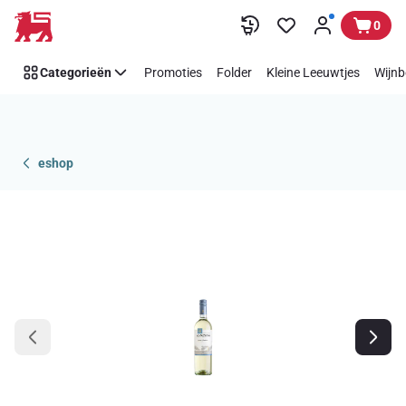
Overslaan
0
Categorieën
Promoties
Folder
Kleine Leeuwtjes
Wijnb
eshop