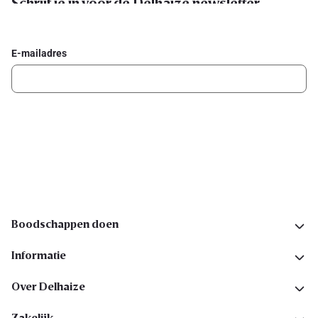
Schrijf je in voor de Delhaize newsletter
Ontvang wekelijks de beste promoties en inspiratie voor gerechten.
E-mailadres
Ik schrijf me in
Volg ons op sociale media
Boodschappen doen
Informatie
Over Delhaize
Zakelijk