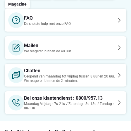
Magazine
FAQ
De snelste hulp met onze FAQ
Mailen
We reageren binnen de 48 uur
Chatten
Geopend van maandag tot vrijdag tussen 8 uur en 20 uur.
We reageren binnen de 2 minuten.
Bel onze klantendienst : 0800/957.13
Maandag-Vrijdag : 7u-21u / Zaterdag : 8u-18u / Zondag :
8u-13u