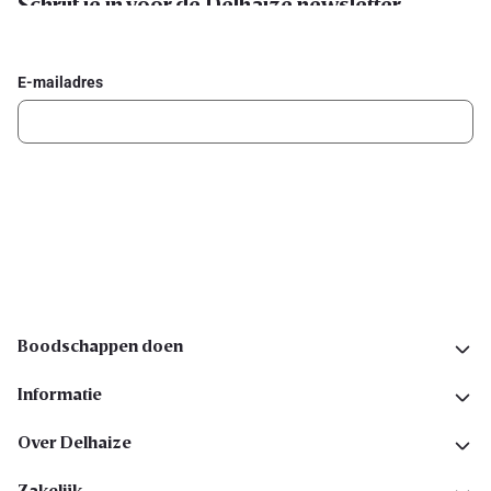
Schrijf je in voor de Delhaize newsletter
Ontvang wekelijks de beste promoties en inspiratie voor gerechten.
E-mailadres
Ik schrijf me in
Volg ons op sociale media
Boodschappen doen
Informatie
Over Delhaize
Zakelijk