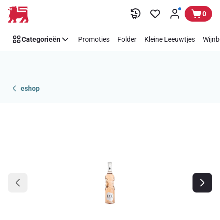
Overslaan
0
Categorieën
Promoties
Folder
Kleine Leeuwtjes
Wijnb
eshop