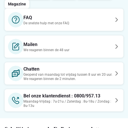
Magazine
FAQ
De snelste hulp met onze FAQ
Mailen
We reageren binnen de 48 uur
Chatten
Geopend van maandag tot vrijdag tussen 8 uur en 20 uur.
We reageren binnen de 2 minuten.
Bel onze klantendienst : 0800/957.13
Maandag-Vrijdag : 7u-21u / Zaterdag : 8u-18u / Zondag :
8u-13u