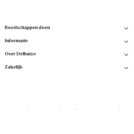
Boodschappen doen
Informatie
Over Delhaize
Zakelijk
Cookies
Privacyverklaring
Security
Algemene voorwaarden
Toegankelijkheidsverklaring
Copyright © 2026 All rights reserved. Delhaize Group.