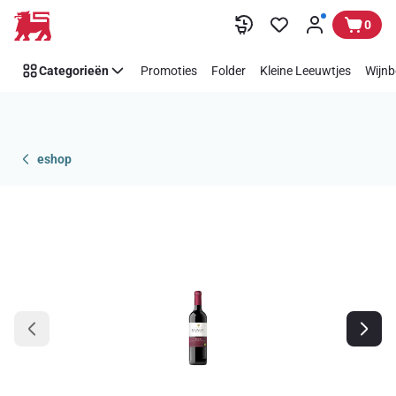
Overslaan
0
Categorieën
Promoties
Folder
Kleine Leeuwtjes
Wijnb
eshop