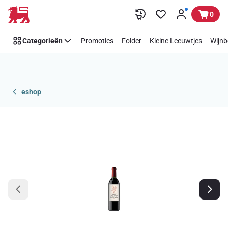
Overslaan
0
Categorieën
Promoties
Folder
Kleine Leeuwtjes
Wijnb
eshop