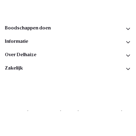
Boodschappen doen
Informatie
Over Delhaize
Zakelijk
Cookies
Privacyverklaring
Security
Algemene voorwaarden
Toegankelijkheidsverklaring
Copyright © 2026 All rights reserved. Delhaize Group.