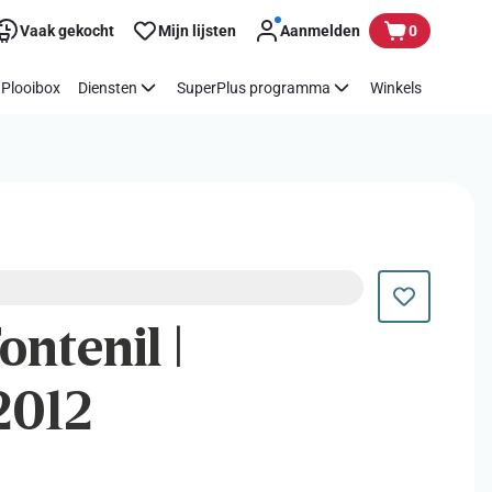
Vaak gekocht
Mijn lijsten
Aanmelden
0
Plooibox
Diensten
SuperPlus programma
Winkels
ntenil |
2012