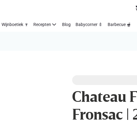
Wijnboetiek 🍷
Recepten
Blog
Babycorner 🍼
Barbecue 🫕
Chateau Fo
Fronsac | 