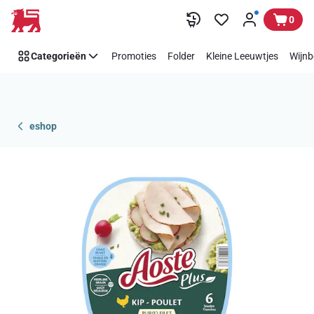
Overslaan
0
Categorieën
Promoties
Folder
Kleine Leeuwtjes
Wijnb
eshop