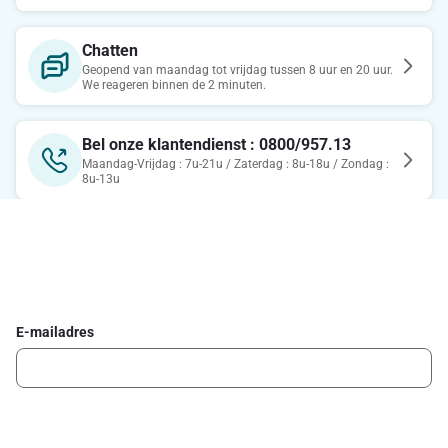
Chatten
Geopend van maandag tot vrijdag tussen 8 uur en 20 uur.
We reageren binnen de 2 minuten.
Bel onze klantendienst : 0800/957.13
Maandag-Vrijdag : 7u-21u / Zaterdag : 8u-18u / Zondag :
8u-13u
Schrijf je in voor de Delhaize newsletter
Ontvang wekelijks de beste promoties en inspiratie voor gerechten.
E-mailadres
Ik schrijf me in