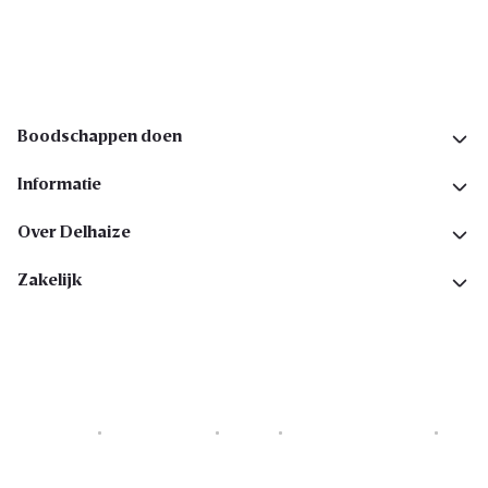
Volg ons op sociale media
Boodschappen doen
Informatie
Over Delhaize
Zakelijk
Cookies
Privacyverklaring
Security
Algemene voorwaarden
Toegankelijkheidsverklaring
Copyright © 2026 All rights reserved. Delhaize Group.