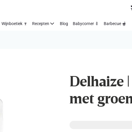
Wijnboetiek 🍷
Recepten
Blog
Babycorner 🍼
Barbecue 🫕
Delhaize |
met groen