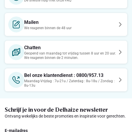
De snelste hulp met onze FAQ
Mailen
We reageren binnen de 48 uur
Chatten
Geopend van maandag tot vrijdag tussen 8 uur en 20 uur.
We reageren binnen de 2 minuten.
Bel onze klantendienst : 0800/957.13
Maandag-Vrijdag : 7u-21u / Zaterdag : 8u-18u / Zondag :
8u-13u
Schrijf je in voor de Delhaize newsletter
Ontvang wekelijks de beste promoties en inspiratie voor gerechten.
E-mailadres