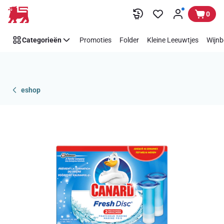
Overslaan
0
Categorieën
Promoties
Folder
Kleine Leeuwtjes
Wijnb
eshop