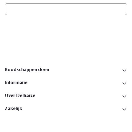
Ik schrijf me in
Volg ons op sociale media
Boodschappen doen
Informatie
Over Delhaize
Zakelijk