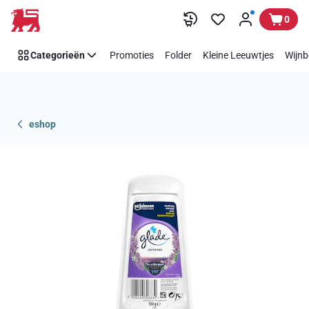
Overslaan
0
Categorieën
Promoties
Folder
Kleine Leeuwtjes
Wijnb
eshop