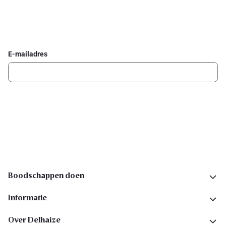
Schrijf je in voor de Delhaize newsletter
Ontvang wekelijks de beste promoties en inspiratie voor gerechten.
E-mailadres
Ik schrijf me in
Volg ons op sociale media
Boodschappen doen
Informatie
Over Delhaize