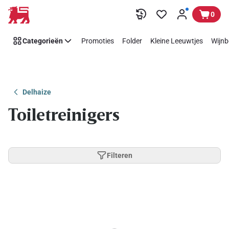
Overslaan
0
Categorieën
Promoties
Folder
Kleine Leeuwtjes
Wijnb
Delhaize
Toiletreinigers
Filteren