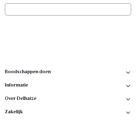
Ik schrijf me in
Volg ons op sociale media
Boodschappen doen
Informatie
Over Delhaize
Zakelijk