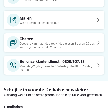
De snelste hulp met onze FAQ
Mailen
We reageren binnen de 48 uur
Chatten
Geopend van maandag tot vrijdag tussen 8 uur en 20 uur.
We reageren binnen de 2 minuten.
Bel onze klantendienst : 0800/957.13
Maandag-Vrijdag : 7u-21u / Zaterdag : 8u-18u / Zondag :
8u-13u
Schrijf je in voor de Delhaize newsletter
Ontvang wekelijks de beste promoties en inspiratie voor gerechten.
E-mailadres