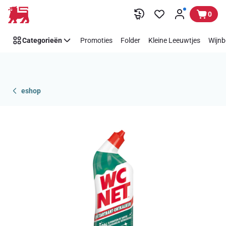
Overslaan
0
Categorieën
Promoties
Folder
Kleine Leeuwtjes
Wijnb
eshop