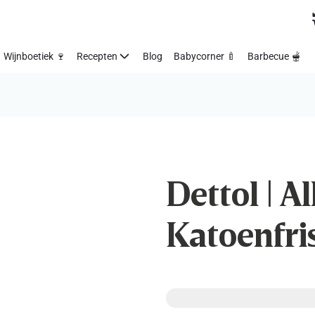
Wijnboetiek 🍷
Recepten
Blog
Babycorner 🍼
Barbecue 🫕
Dettol | Al
Katoenfris