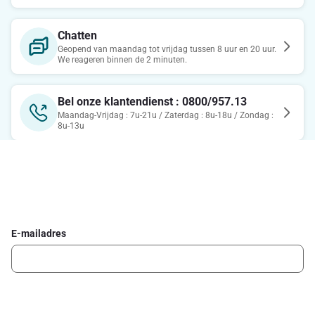
Chatten
Geopend van maandag tot vrijdag tussen 8 uur en 20 uur.
We reageren binnen de 2 minuten.
Bel onze klantendienst : 0800/957.13
Maandag-Vrijdag : 7u-21u / Zaterdag : 8u-18u / Zondag :
8u-13u
Schrijf je in voor de Delhaize newsletter
Ontvang wekelijks de beste promoties en inspiratie voor gerechten.
E-mailadres
Ik schrijf me in