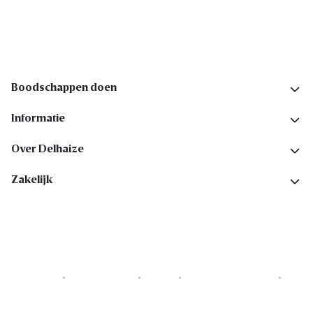
Volg ons op sociale media
Boodschappen doen
Informatie
Over Delhaize
Zakelijk
Cookies
Privacyverklaring
Security
Algemene voorwaarden
Toegankelijkheidsverklaring
Copyright © 2026 All rights reserved. Delhaize Group.