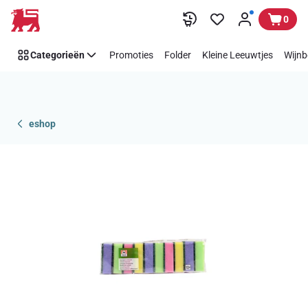
Overslaan
0
Categorieën
Promoties
Folder
Kleine Leeuwtjes
Wijnb
eshop