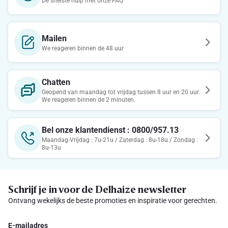
De snelste hulp met onze FAQ
Mailen
We reageren binnen de 48 uur
Chatten
Geopend van maandag tot vrijdag tussen 8 uur en 20 uur.
We reageren binnen de 2 minuten.
Bel onze klantendienst : 0800/957.13
Maandag-Vrijdag : 7u-21u / Zaterdag : 8u-18u / Zondag :
8u-13u
Schrijf je in voor de Delhaize newsletter
Ontvang wekelijks de beste promoties en inspiratie voor gerechten.
E-mailadres