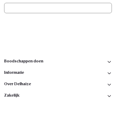
Ik schrijf me in
Volg ons op sociale media
Boodschappen doen
Informatie
Over Delhaize
Zakelijk