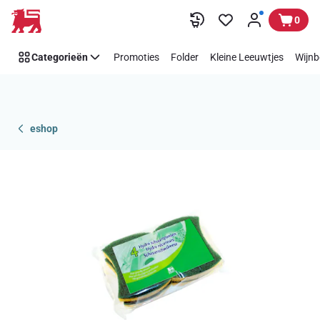
Overslaan
0
Categorieën
Promoties
Folder
Kleine Leeuwtjes
Wijnb
eshop