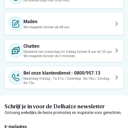
De snelste hulp met onze FAQ
Mailen
We reageren binnen de 48 uur
Chatten
Geopend van maandag tot vrijdag tussen 8 uur en 20 uur.
We reageren binnen de 2 minuten.
Bel onze klantendienst : 0800/957.13
Maandag-Vrijdag : 7u-21u / Zaterdag : 8u-18u / Zondag :
8u-13u
Schrijf je in voor de Delhaize newsletter
Ontvang wekelijks de beste promoties en inspiratie voor gerechten.
E-mailadres