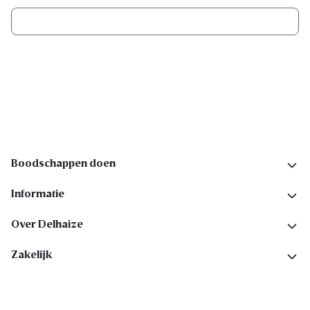
Ik schrijf me in
Volg ons op sociale media
Boodschappen doen
Informatie
Over Delhaize
Zakelijk