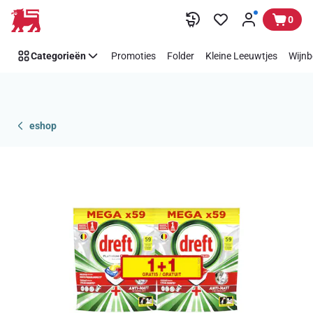
Overslaan
0
Categorieën
Promoties
Folder
Kleine Leeuwtjes
Wijnb
eshop