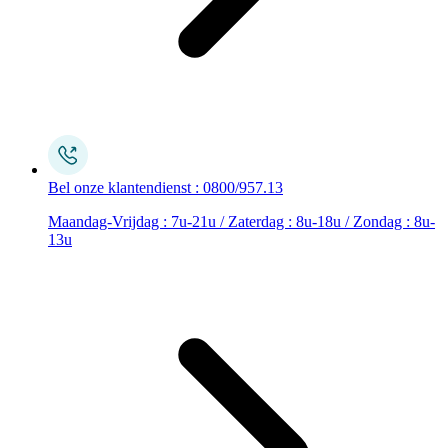
Bel onze klantendienst : 0800/957.13
Maandag-Vrijdag : 7u-21u / Zaterdag : 8u-18u / Zondag : 8u-
13u