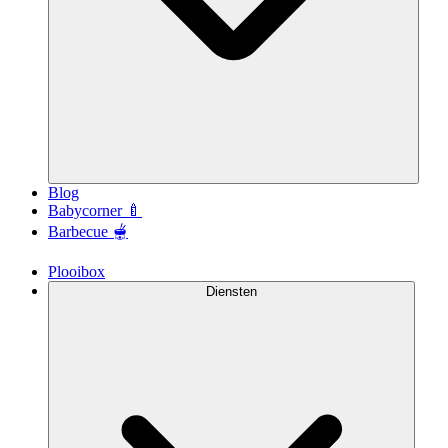
Blog
Babycorner 🍼
Barbecue 🫕
Plooibox
Diensten