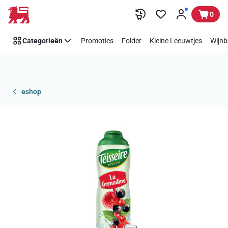
Overslaan
0
Categorieën
Promoties
Folder
Kleine Leeuwtjes
Wijnb
eshop