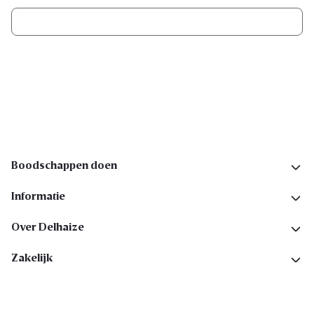
Ik schrijf me in
Volg ons op sociale media
Boodschappen doen
Informatie
Over Delhaize
Zakelijk