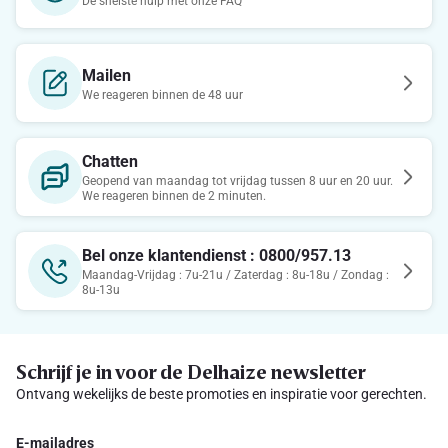
De snelste hulp met onze FAQ
Mailen
We reageren binnen de 48 uur
Chatten
Geopend van maandag tot vrijdag tussen 8 uur en 20 uur.
We reageren binnen de 2 minuten.
Bel onze klantendienst : 0800/957.13
Maandag-Vrijdag : 7u-21u / Zaterdag : 8u-18u / Zondag :
8u-13u
Schrijf je in voor de Delhaize newsletter
Ontvang wekelijks de beste promoties en inspiratie voor gerechten.
E-mailadres