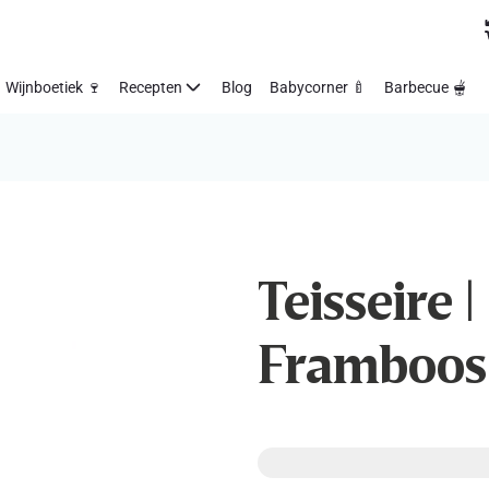
Wijnboetiek 🍷
Recepten
Blog
Babycorner 🍼
Barbecue 🫕
Teisseire |
Framboos