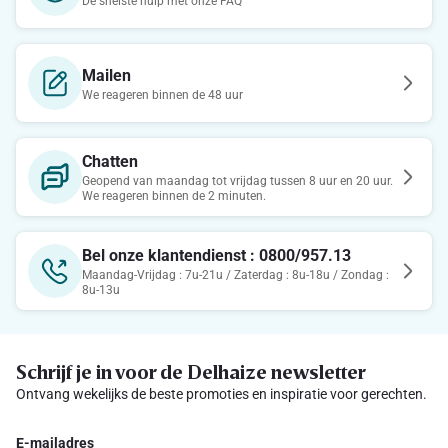
De snelste hulp met onze FAQ
Mailen
We reageren binnen de 48 uur
Chatten
Geopend van maandag tot vrijdag tussen 8 uur en 20 uur.
We reageren binnen de 2 minuten.
Bel onze klantendienst : 0800/957.13
Maandag-Vrijdag : 7u-21u / Zaterdag : 8u-18u / Zondag :
8u-13u
Schrijf je in voor de Delhaize newsletter
Ontvang wekelijks de beste promoties en inspiratie voor gerechten.
E-mailadres