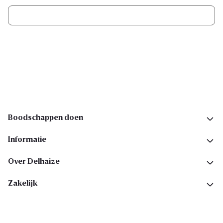
Ik schrijf me in
Volg ons op sociale media
Boodschappen doen
Informatie
Over Delhaize
Zakelijk