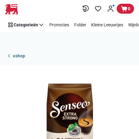
Overslaan
0
Categorieën
Promoties
Folder
Kleine Leeuwtjes
Wijnb
eshop