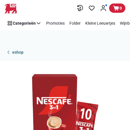
Overslaan
0
Categorieën
Promoties
Folder
Kleine Leeuwtjes
Wijnb
eshop