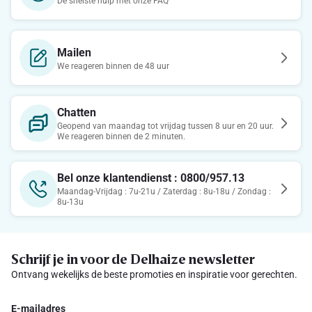
De snelste hulp met onze FAQ
Mailen
We reageren binnen de 48 uur
Chatten
Geopend van maandag tot vrijdag tussen 8 uur en 20 uur.
We reageren binnen de 2 minuten.
Bel onze klantendienst : 0800/957.13
Maandag-Vrijdag : 7u-21u / Zaterdag : 8u-18u / Zondag :
8u-13u
Schrijf je in voor de Delhaize newsletter
Ontvang wekelijks de beste promoties en inspiratie voor gerechten.
E-mailadres