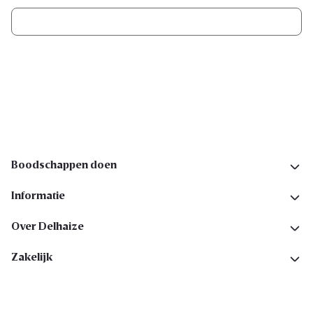
Ik schrijf me in
Volg ons op sociale media
Boodschappen doen
Informatie
Over Delhaize
Zakelijk