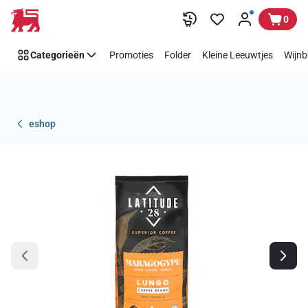
Overslaan
0
Categorieën
Promoties
Folder
Kleine Leeuwtjes
Wijnb
eshop