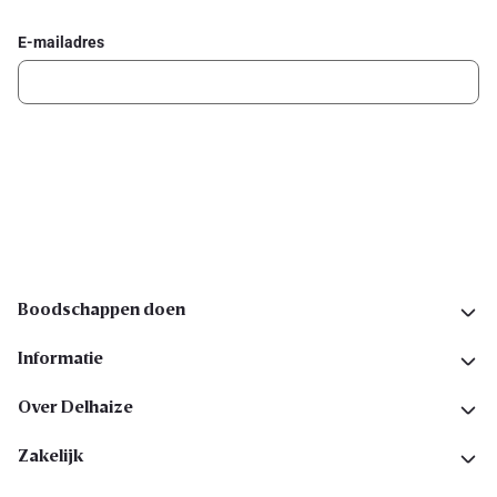
E-mailadres
Ik schrijf me in
Volg ons op sociale media
Boodschappen doen
Informatie
Over Delhaize
Zakelijk