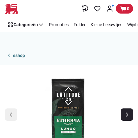
Overslaan
0
Categorieën
Promoties
Folder
Kleine Leeuwtjes
Wijnb
eshop