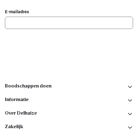
E-mailadres
Ik schrijf me in
Volg ons op sociale media
Boodschappen doen
Informatie
Over Delhaize
Zakelijk