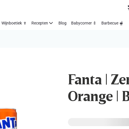
Wijnboetiek 🍷
Recepten
Blog
Babycorner 🍼
Barbecue 🫕
Fanta | Ze
Orange | B