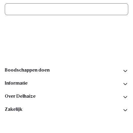
Ik schrijf me in
Volg ons op sociale media
Boodschappen doen
Informatie
Over Delhaize
Zakelijk