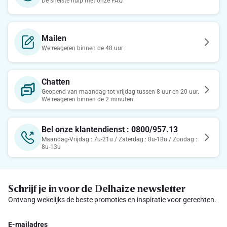
De snelste hulp met onze FAQ
Mailen
We reageren binnen de 48 uur
Chatten
Geopend van maandag tot vrijdag tussen 8 uur en 20 uur.
We reageren binnen de 2 minuten.
Bel onze klantendienst : 0800/957.13
Maandag-Vrijdag : 7u-21u / Zaterdag : 8u-18u / Zondag :
8u-13u
Schrijf je in voor de Delhaize newsletter
Ontvang wekelijks de beste promoties en inspiratie voor gerechten.
E-mailadres