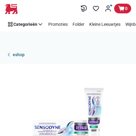
Overslaan
0
Categorieën
Promoties
Folder
Kleine Leeuwtjes
Wijnb
eshop