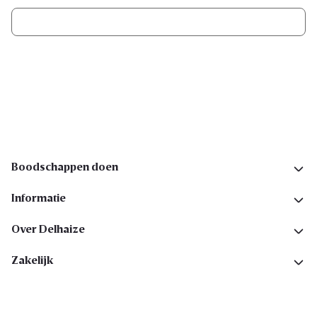
Ik schrijf me in
Volg ons op sociale media
Boodschappen doen
Informatie
Over Delhaize
Zakelijk