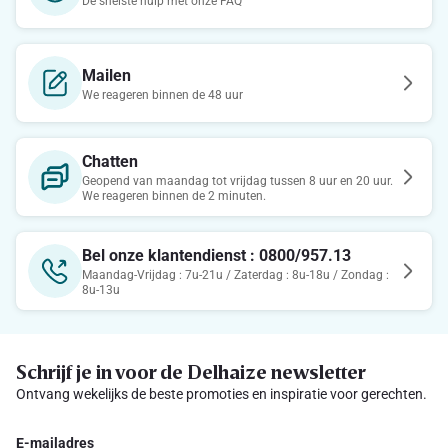
De snelste hulp met onze FAQ
Mailen
We reageren binnen de 48 uur
Chatten
Geopend van maandag tot vrijdag tussen 8 uur en 20 uur.
We reageren binnen de 2 minuten.
Bel onze klantendienst : 0800/957.13
Maandag-Vrijdag : 7u-21u / Zaterdag : 8u-18u / Zondag :
8u-13u
Schrijf je in voor de Delhaize newsletter
Ontvang wekelijks de beste promoties en inspiratie voor gerechten.
E-mailadres