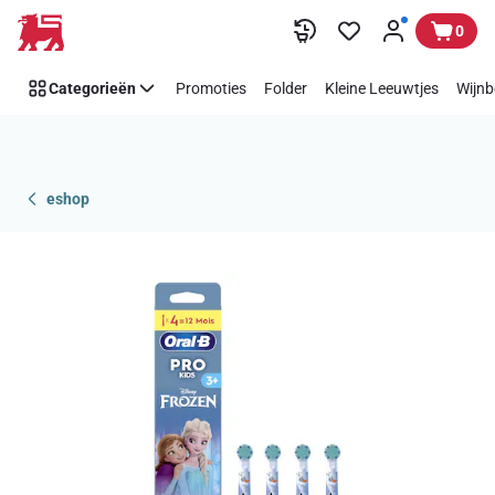
Overslaan
0
Categorieën
Promoties
Folder
Kleine Leeuwtjes
Wijnb
eshop