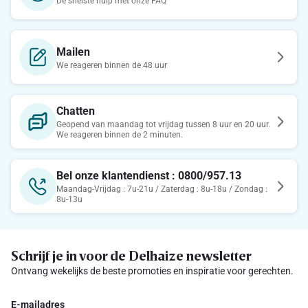
De snelste hulp met onze FAQ
Mailen
We reageren binnen de 48 uur
Chatten
Geopend van maandag tot vrijdag tussen 8 uur en 20 uur.
We reageren binnen de 2 minuten.
Bel onze klantendienst : 0800/957.13
Maandag-Vrijdag : 7u-21u / Zaterdag : 8u-18u / Zondag :
8u-13u
Schrijf je in voor de Delhaize newsletter
Ontvang wekelijks de beste promoties en inspiratie voor gerechten.
E-mailadres