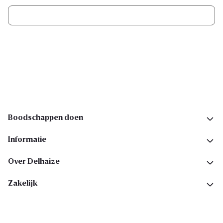
Ik schrijf me in
Volg ons op sociale media
Boodschappen doen
Informatie
Over Delhaize
Zakelijk