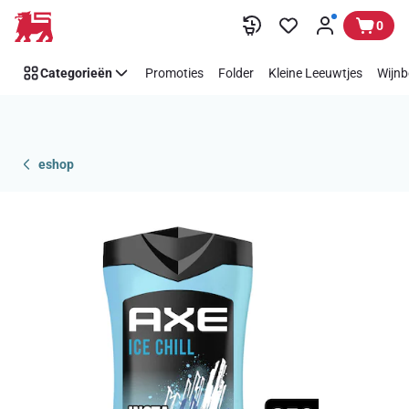
Overslaan
0
Categorieën
Promoties
Folder
Kleine Leeuwtjes
Wijnb
eshop