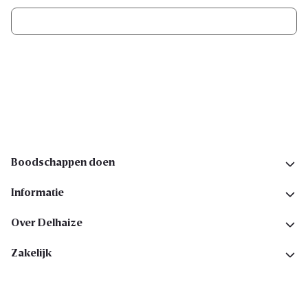
Ik schrijf me in
Volg ons op sociale media
Boodschappen doen
Informatie
Over Delhaize
Zakelijk