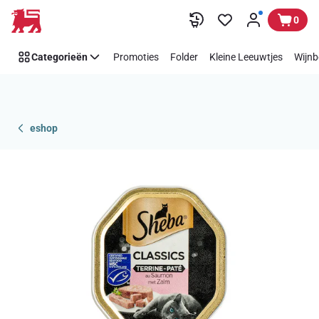
Overslaan
0
Categorieën
Promoties
Folder
Kleine Leeuwtjes
Wijnb
eshop