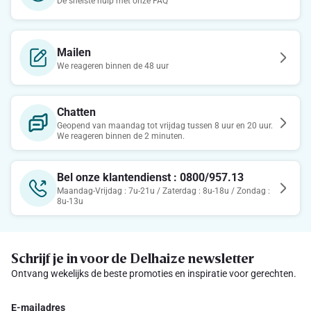
De snelste hulp met onze FAQ
Mailen
We reageren binnen de 48 uur
Chatten
Geopend van maandag tot vrijdag tussen 8 uur en 20 uur.
We reageren binnen de 2 minuten.
Bel onze klantendienst : 0800/957.13
Maandag-Vrijdag : 7u-21u / Zaterdag : 8u-18u / Zondag :
8u-13u
Schrijf je in voor de Delhaize newsletter
Ontvang wekelijks de beste promoties en inspiratie voor gerechten.
E-mailadres