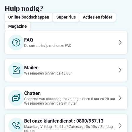
Hulp nodig?
Online boodschappen
SuperPlus
Acties en folder
Magazine
FAQ
De snelste hulp met onze FAQ
Mailen
We reageren binnen de 48 uur
Chatten
Geopend van maandag tot vrijdag tussen 8 uur en 20 uur.
We reageren binnen de 2 minuten.
Bel onze klantendienst : 0800/957.13
Maandag-Vrijdag : 7u-21u / Zaterdag : 8u-18u / Zondag :
8u-13u