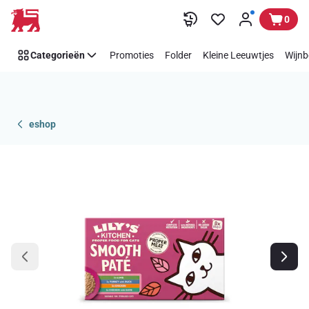
Overslaan
0
Categorieën
Promoties
Folder
Kleine Leeuwtjes
Wijnb
eshop