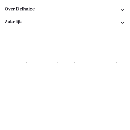
Over Delhaize
Zakelijk
Cookies
Privacyverklaring
Security
Algemene voorwaarden
Toegankelijkheidsverklaring
Copyright © 2026 All rights reserved. Delhaize Group.