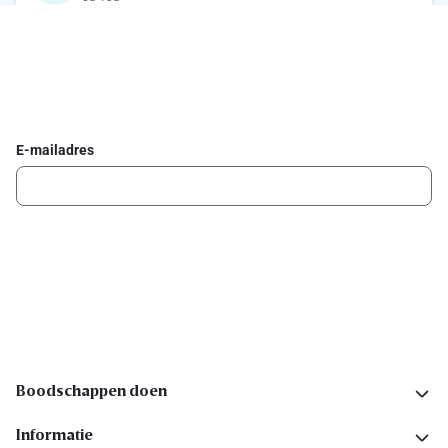
Schrijf je in voor de Delhaize newsletter
Ontvang wekelijks de beste promoties en inspiratie voor gerechten.
E-mailadres
Ik schrijf me in
Volg ons op sociale media
Boodschappen doen
Informatie