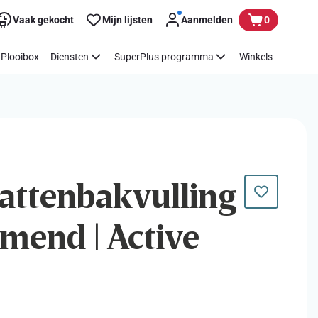
Vaak gekocht
Mijn lijsten
Aanmelden
0
Plooibox
Diensten
SuperPlus programma
Winkels
Kattenbakvulling
rmend | Active