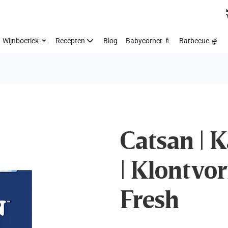
Wijnboetiek 🍷
Recepten
Blog
Babycorner 🍼
Barbecue 🫕
Catsan | 
| Klontvo
Fresh