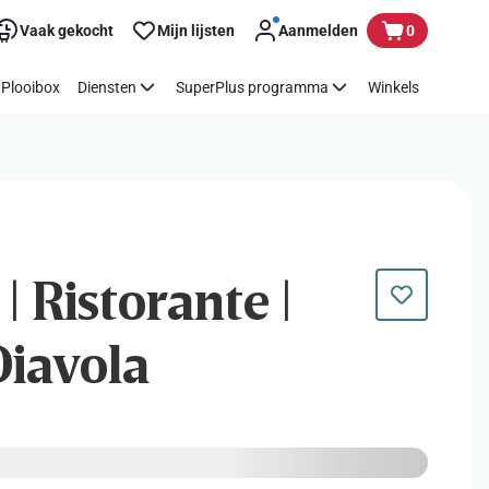
Vaak gekocht
Mijn lijsten
Aanmelden
0
Plooibox
Diensten
SuperPlus programma
Winkels
| Ristorante |
Diavola