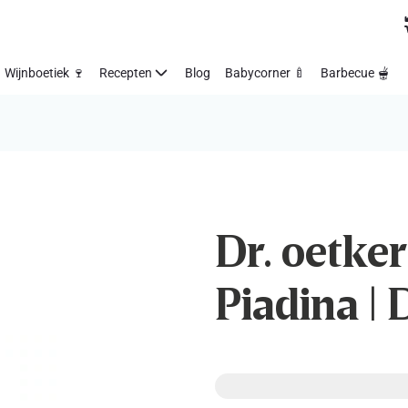
Wijnboetiek 🍷
Recepten
Blog
Babycorner 🍼
Barbecue 🫕
Dr. oetker 
Piadina | 