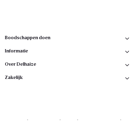
Volg ons op sociale media
Boodschappen doen
Informatie
Over Delhaize
Zakelijk
Cookies
Privacyverklaring
Security
Algemene voorwaarden
Toegankelijkheidsverklaring
Copyright © 2026 All rights reserved. Delhaize Group.