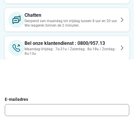
Chatten
Geopend van maandag tot vrijdag tussen 8 uur en 20 uur.
We reageren binnen de 2 minuten.
Bel onze klantendienst : 0800/957.13
Maandag-Vrijdag : 7u-21u / Zaterdag : 8u-18u / Zondag :
8u-13u
Schrijf je in voor de Delhaize newsletter
Ontvang wekelijks de beste promoties en inspiratie voor gerechten.
E-mailadres
Ik schrijf me in